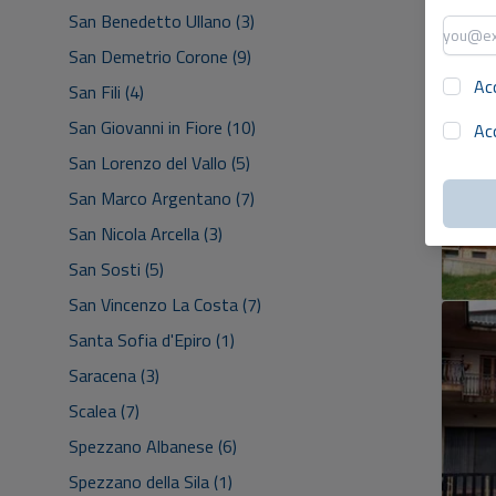
San Benedetto Ullano (3)
San Demetrio Corone (9)
5
Ac
San Fili (4)
San Giovanni in Fiore (10)
Ac
San Lorenzo del Vallo (5)
San Marco Argentano (7)
San Nicola Arcella (3)
San Sosti (5)
San Vincenzo La Costa (7)
Santa Sofia d'Epiro (1)
Saracena (3)
Scalea (7)
Spezzano Albanese (6)
Spezzano della Sila (1)