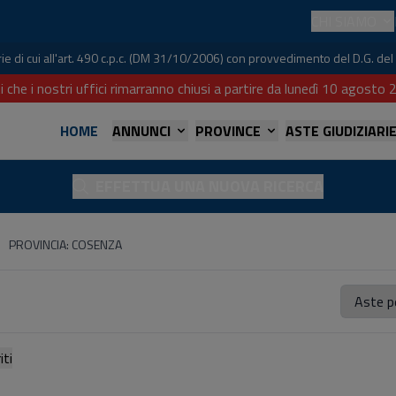
CHI SIAMO
iarie di cui all'art. 490 c.p.c. (DM 31/10/2006) con provvedimento del D.G. 
i che i nostri uffici rimarranno chiusi a partire da lunedì 10 agost
HOME
ANNUNCI
PROVINCE
ASTE GIUDIZIARI
EFFETTUA UNA NUOVA RICERCA
PROVINCIA: COSENZA
referiti