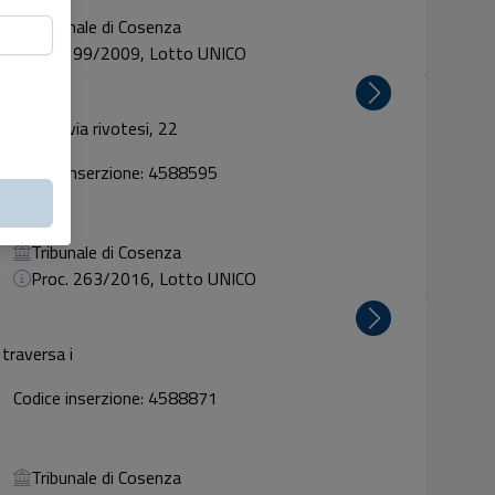
Tribunale di Cosenza
Proc. 99/2009, Lotto UNICO
inari già via rivotesi, 22
Codice inserzione: 4588595
Tribunale di Cosenza
Proc. 263/2016, Lotto UNICO
 traversa i
Codice inserzione: 4588871
Tribunale di Cosenza