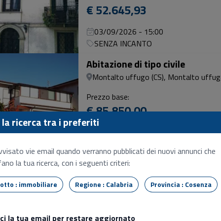
€ 52.645,93
03/09/2026 - 15:00
SENZA INCANTO
Abitazione di tipo civile
Montalto uffugo (CS), Montalto uffu
Prezzo base:
€ 85.850,00
la ricerca tra i preferiti
04/09/2026 - 09:15
SENZA INCANTO
6
vvisato vie email quando verranno pubblicati dei nuovi annunci che
ano la tua ricerca, con i seguenti criteri:
Abitazione di tipo civile
Montalto uffugo (CS), Via annea 26 m
Tipo lotto : immobiliare
Regione : Calabria
Provincia : Cosenza
Prezzo base:
€ 55.987,20
sci la tua email per restare aggiornato