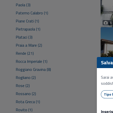
Paola (3)
Paterno Calabro (1)
Piane Crati (1)
5
Pietrapaola (1)
Plataci (3)
Praia a Mare (2)
Rende (21)
Rocca Imperiale (1)
Salva 
Roggiano Gravina (8)
1
Sarai a
Rogliano (2)
soddisf
Rose (2)
Rossano (2)
Rota Greca (1)
Rovito (1)
Inseri