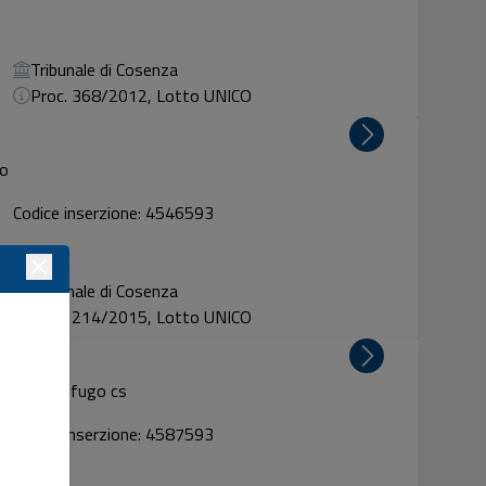
Tribunale di Cosenza
Proc. 368/2012, Lotto UNICO
go
Codice inserzione: 4546593
Tribunale di Cosenza
Proc. 214/2015, Lotto UNICO
ontalto uffugo cs
Codice inserzione: 4587593