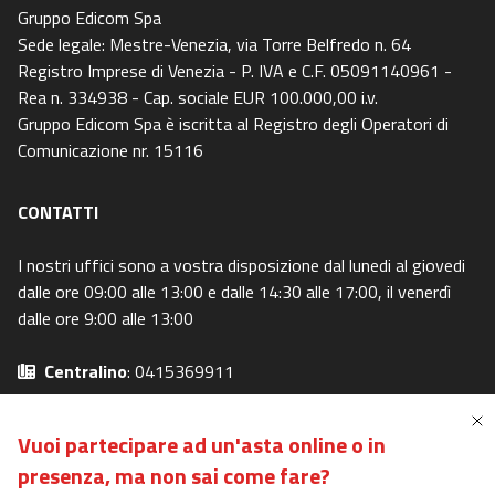
Gruppo Edicom Spa
Sede legale: Mestre-Venezia, via Torre Belfredo n. 64
Registro Imprese di Venezia - P. IVA e C.F. 05091140961 -
Rea n. 334938 - Cap. sociale EUR 100.000,00 i.v.
Gruppo Edicom Spa è iscritta al Registro degli Operatori di
Comunicazione nr. 15116
CONTATTI
I nostri uffici sono a vostra disposizione dal lunedi al giovedi
dalle ore 09:00 alle 13:00 e dalle 14:30 alle 17:00, il venerdì
dalle ore 9:00 alle 13:00
Centralino
: 0415369911
Email
: info@canaleaste.it
Privacy Policy
-
Cookie Policy
Vuoi partecipare ad un'asta online o in
Preferenze Privacy
-
I miei diritti
presenza,
ma non sai come fare?