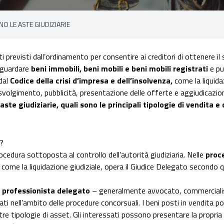
 LE ASTE GIUDIZIARIE
previsti dall’ordinamento per consentire ai creditori di ottenere il 
riguardare
beni immobili, beni mobili e beni mobili registrati
e pu
 dal
Codice della crisi d’impresa e dell’insolvenza
,
come la liquida
 svolgimento, pubblicità, presentazione delle offerte e aggiudicazio
ste giudiziarie, quali sono le principali tipologie di vendita e
a?
ocedura sottoposta al controllo dell’autorità giudiziaria. Nelle
proc
, come la liquidazione giudiziale, opera il Giudice Delegato secondo q
n
professionista delegato
– generalmente avvocato, commercialist
ati nell’ambito delle procedure concorsuali. I beni posti in vendita p
altre tipologie di asset. Gli interessati possono presentare la propria