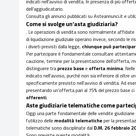
indicati nell’avviso di vendita. In presenza di più offe
dell’aggiudicatario.
Consulta gli annunci pubblicati su Asteannunci.it e utili
Come si svolge un’asta giudiziaria?
. Le operazioni di vendita sono normalmente affidate
di liquidazione giudiziale operano invece, secondo le ri
i divieti previsti dalla legge,
chiunque può partecipare
Per partecipare è fondamentale consultare attentame
cauzione, termine per la presentazione dell'offerta, m
distinguere tra
prezzo base
e
offerta minima
. Nell
indicato nell'avviso, purché non sia inferiore di oltre u
specificamente previsto nell'avviso di vendita. Ad es
presentando un'offerta pari al 75% del prezzo base ci
offerenti
.
Aste giudiziarie telematiche come partec
Oggi una parte fondamentale delle vendite giudiziarie i
l'utilizzo delle
modalità telematiche
per la presentaz
telematiche sono disciplinate dal
D.M. 26 febbraio 20
Sono previste queste modalità: