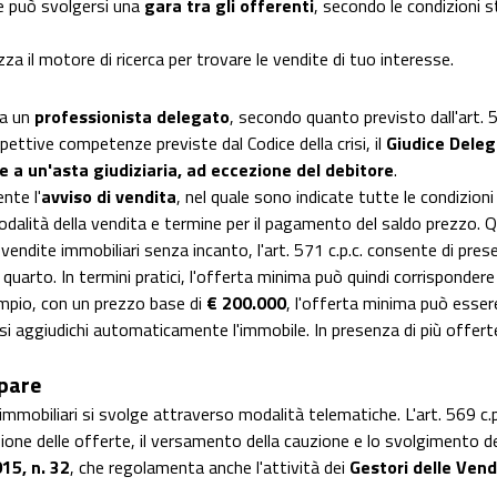
rte può svolgersi una
gara tra gli offerenti
, secondo le condizioni st
zza il motore di ricerca per trovare le vendite di tuo interesse.
 a un
professionista delegato
, secondo quanto previsto dall'art. 5
spettive competenze previste dal Codice della crisi, il
Giudice Dele
 a un'asta giudiziaria, ad eccezione del debitore
.
nte l'
avviso di vendita
, nel quale sono indicate tutte le condizion
odalità della vendita e termine per il pagamento del saldo prezzo. 
e vendite immobiliari senza incanto, l'art. 571 c.p.c. consente di pre
n quarto. In termini pratici, l'offerta minima può quindi corrispondere
empio, con un prezzo base di
€ 200.000
, l'offerta minima può esser
 si aggiudichi automaticamente l'immobile. In presenza di più offer
ipare
mmobiliari si svolge attraverso modalità telematiche. L'art. 569 c.p.c
ione delle offerte, il versamento della cauzione e lo svolgimento de
15, n. 32
, che regolamenta anche l'attività dei
Gestori delle Ven