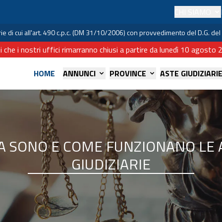
CHI SIAMO
iarie di cui all'art. 490 c.p.c. (DM 31/10/2006) con provvedimento del D.G. 
i che i nostri uffici rimarranno chiusi a partire da lunedì 10 agost
HOME
ANNUNCI
PROVINCE
ASTE GIUDIZIARI
A SONO E COME FUNZIONANO LE 
GIUDIZIARIE