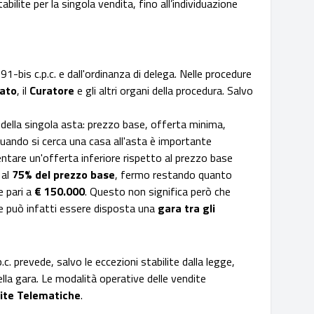
abilite per la singola vendita, fino all’individuazione
91-bis c.p.c. e dall'ordinanza di delega. Nelle procedure
gato
, il
Curatore
e gli altri organi della procedura. Salvo
i della singola asta: prezzo base, offerta minima,
Quando si cerca una casa all'asta è importante
sentare un'offerta inferiore rispetto al prezzo base
 al
75% del prezzo base
, fermo restando quanto
e pari a
€ 150.000
. Questo non significa però che
te può infatti essere disposta una
gara tra gli
. prevede, salvo le eccezioni stabilite dalla legge,
lla gara. Le modalità operative delle vendite
dite Telematiche
.