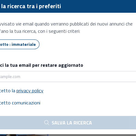
€ 610.000,00
la ricerca tra i preferiti
08/09/2026 - 15:00
vvisato vie email quando verranno pubblicati dei nuovi annunci che
SENZA INCANTO
ano la tua ricerca, con i seguenti criteri:
Tipo lotto : immateriale
Quote societarie
Prezzo base:
sci la tua email per restare aggiornato
€ 36.672,30
09/09/2026 - 12:00
TRAMITE COMMISSIONARIO
cetto la
privacy policy
cetto comunicazioni
Quote societarie
Prezzo base:
SALVA LA RICERCA
€ 720.000,00