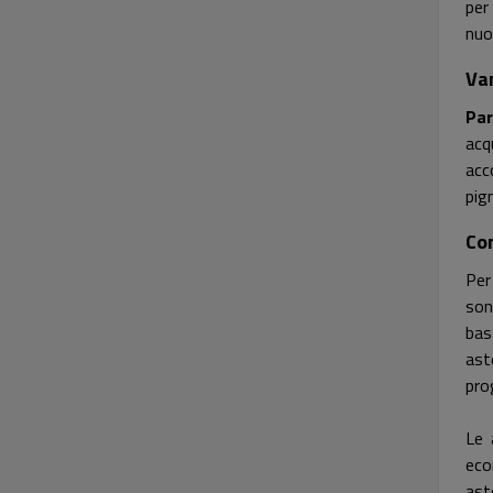
per
nuo
Van
Par
acq
acc
pig
Com
Per
son
bas
ast
pro
Le 
eco
ast