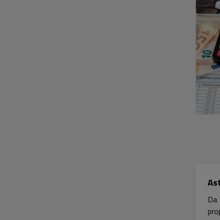
Ast
Da 
prop