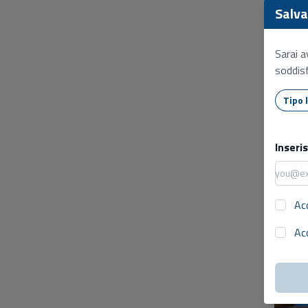
Salva 
Sarai a
soddisf
Inseri
Ac
Ac