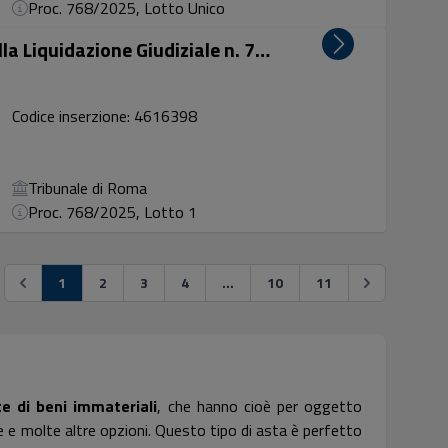
Proc. 768/2025, Lotto Unico
Lotto unico: Credito vantato dalla Liquidazione Giudiziale n. 768/2025 – Montezemolo Real Estate S.r...
Codice inserzione: 4616398
Tribunale di Roma
Proc. 768/2025, Lotto 1
1
2
3
4
...
10
11
te di beni immateriali
, che hanno cioè per oggetto
ie e molte altre opzioni. Questo tipo di asta è perfetto