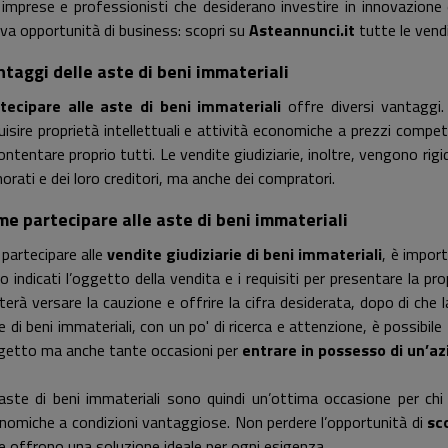
 imprese e professionisti che desiderano investire in innovazione
va opportunità di business: scopri su
Asteannunci.it
tutte le vendi
taggi delle aste di beni immateriali
tecipare alle aste di beni immateriali
offre diversi vantaggi.
uisire proprietà intellettuali e attività economiche a prezzi compe
ontentare proprio tutti. Le vendite giudiziarie, inoltre, vengono ri
norati e dei loro creditori, ma anche dei compratori.
e partecipare alle aste di beni immateriali
 partecipare alle
vendite giudiziarie di beni immateriali
, è import
o indicati l’oggetto della vendita e i requisiti per presentare la pr
terà versare la cauzione e offrire la cifra desiderata, dopo di che la
e di beni immateriali, con un po' di ricerca e attenzione, è possibile
getto ma anche tante occasioni per
entrare in possesso di un’az
aste di beni immateriali sono quindi un’ottima occasione per chi de
nomiche a condizioni vantaggiose. Non perdere l’opportunità di
sc
e offrono una soluzione ideale per ogni esigenza.