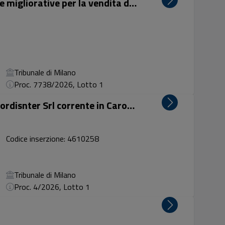
Delicatesse S.p.A. ricerca offerte migliorative per la vendita dell’intero compendio aziendale desti...
Tribunale di Milano
Proc. 7738/2026, Lotto 1
Ramo di azienda della società Nordisnter Srl corrente in Caronno Pertusella (VA), operante nel setto...
Codice inserzione: 4610258
Tribunale di Milano
Proc. 4/2026, Lotto 1