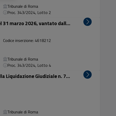
Tribunale di Roma
Proc. 343/2024, Lotto 2
credito postergato, alla data del 31 marzo 2026, vantato dalla SILVANO TOTI HOLDING S.P.A. in concor...
Codice inserzione: 4618212
Tribunale di Roma
Proc. 343/2024, Lotto 4
Lotto unico: Credito vantato dalla Liquidazione Giudiziale n. 768/2025 – Montezemolo Real Estate S.r...
Tribunale di Roma