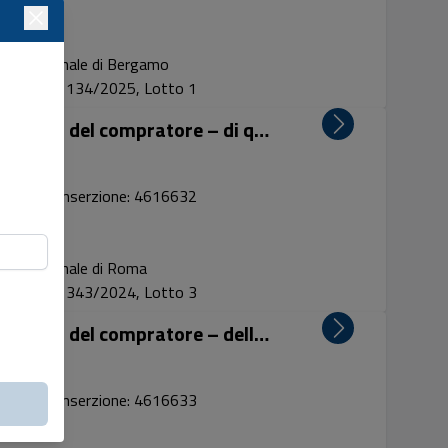
Tribunale di Bergamo
Proc. 134/2025, Lotto 1
LOTTO 3: cessione – a rischio e pericolo del compratore – di quota rappresentativa del 75% del capit...
Codice inserzione: 4616632
Tribunale di Roma
Proc. 343/2024, Lotto 3
LOTTO 2: cessione – a rischio e pericolo del compratore – delle quote del 50% del capitale sociale d...
Codice inserzione: 4616633