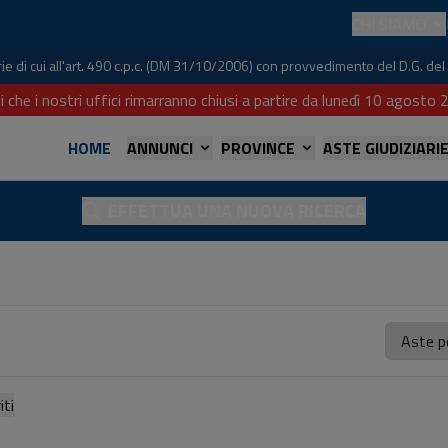
CHI SIAMO
iarie di cui all'art. 490 c.p.c. (DM 31/10/2006) con provvedimento del D.G. 
i che i nostri uffici rimarranno chiusi a partire da lunedì 10 agost
HOME
ANNUNCI
PROVINCE
ASTE GIUDIZIARI
EFFETTUA UNA NUOVA RICERCA
referiti