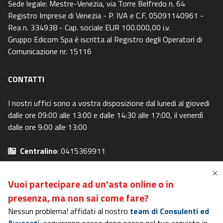
Sede legale: Mestre-Venezia, via Torre Belfredo n. 64
Registro Imprese di Venezia - P. IVA e C.F. 05091140961 -
Rea n. 334938 - Cap. sociale EUR 100.000,00 i.v.
Gruppo Edicom Spa è iscritta al Registro degli Operatori di
Comunicazione nr. 15116
CONTATTI
I nostri uffici sono a vostra disposizione dal lunedi al giovedi
dalle ore 09:00 alle 13:00 e dalle 14:30 alle 17:00, il venerdì
dalle ore 9:00 alle 13:00
Centralino
: 0415369911
Email
: info@canaleaste.it
Privacy Policy
-
Cookie Policy
Vuoi partecipare ad un'asta online o in
Preferenze Privacy
-
I miei diritti
presenza,
ma non sai come fare?
Nessun problema! affidati al nostro
team di Consulenti ed