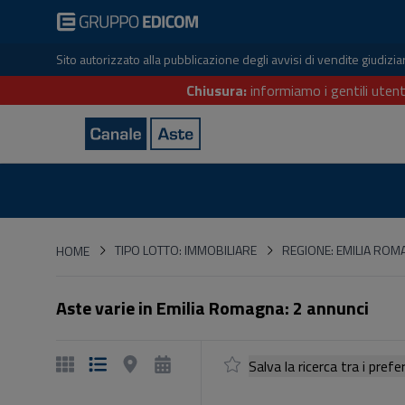
Sito autorizzato alla pubblicazione degli avvisi di vendite giudiz
Chiusura:
informiamo i gentili utent
HOME
TIPO LOTTO: IMMOBILIARE
REGIONE: EMILIA RO
HOME
Aste varie in Emilia Romagna: 2 annunci
Salva la ricerca tra i p