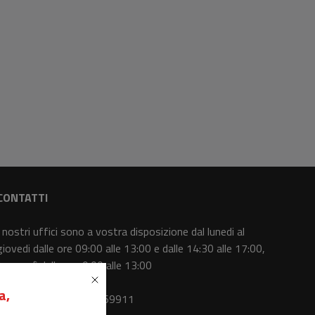
CONTATTI
I nostri uffici sono a vostra disposizione dal lunedi al
giovedi dalle ore 09:00 alle 13:00 e dalle 14:30 alle 17:00,
il venerdì dalle ore 9:00 alle 13:00
a,
Centralino
: 0415369911