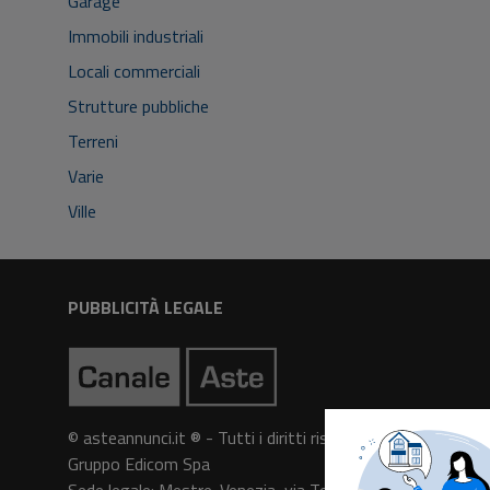
Garage
Immobili industriali
Locali commerciali
Strutture pubbliche
Terreni
Varie
Ville
PUBBLICITÀ LEGALE
© asteannunci.it ® - Tutti i diritti riservati
Gruppo Edicom Spa
Sede legale: Mestre-Venezia, via Torre Belfredo n. 64