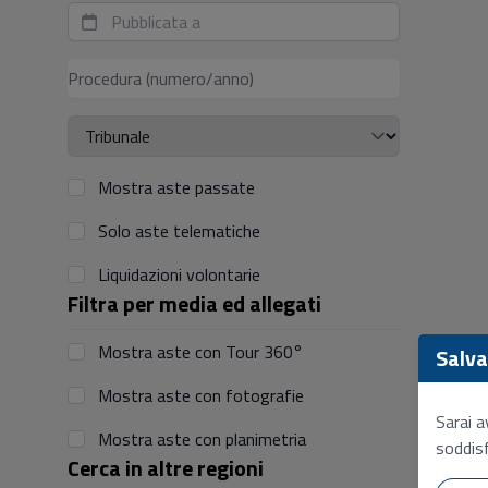
Mostra aste passate
Solo aste telematiche
Liquidazioni volontarie
Filtra per media ed allegati
Mostra aste con Tour 360°
Salva 
Mostra aste con fotografie
Sarai a
Mostra aste con planimetria
soddisf
Cerca in altre regioni