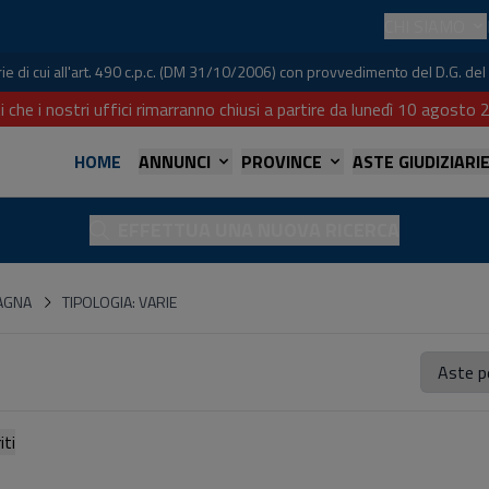
CHI SIAMO
iarie di cui all'art. 490 c.p.c. (DM 31/10/2006) con provvedimento del D.G. 
i che i nostri uffici rimarranno chiusi a partire da lunedì 10 agost
HOME
ANNUNCI
PROVINCE
ASTE GIUDIZIARI
EFFETTUA UNA NUOVA RICERCA
MAGNA
TIPOLOGIA: VARIE
referiti