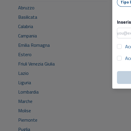
Abruzzo
Basilicata
Inseri
Calabria
Campania
Emilia Romagna
Ac
Estero
Ac
Friuli Venezia Giulia
Lazio
Liguria
Lombardia
Marche
Molise
Piemonte
Puglia