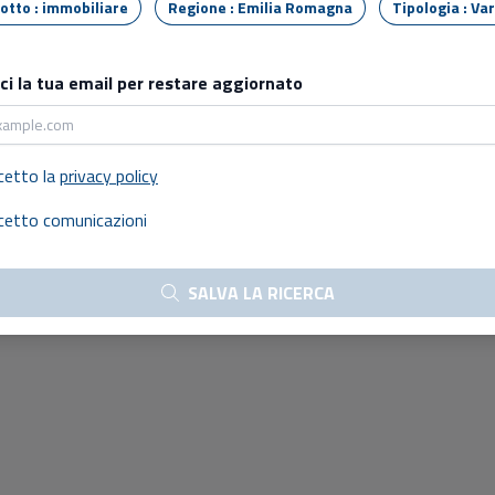
Tipo lotto : immobiliare
Regione : Emilia Romagna
Tipologia : 
sci la tua email per restare aggiornato
cetto la
privacy policy
cetto comunicazioni
SALVA LA RICERCA