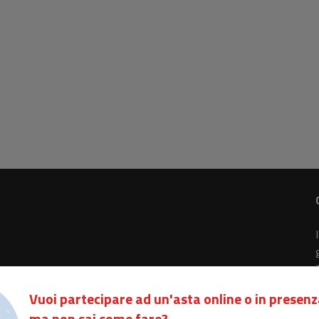
Vuoi partecipare ad un'asta online o in presenz
ma non sai come fare?