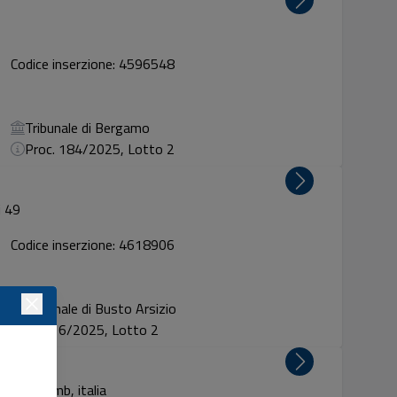
Codice inserzione: 4596548
Tribunale di Bergamo
Proc. 184/2025, Lotto 2
i 49
Codice inserzione: 4618906
Tribunale di Busto Arsizio
Proc. 6/2025, Lotto 2
iussano mb, italia