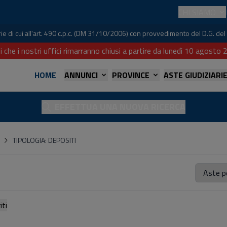
CHI SIAMO
iarie di cui all'art. 490 c.p.c. (DM 31/10/2006) con provvedimento del D.G. 
i che i nostri uffici rimarranno chiusi a partire da lunedì 10 agost
HOME
ANNUNCI
PROVINCE
ASTE GIUDIZIARI
EFFETTUA UNA NUOVA RICERCA
TIPOLOGIA: DEPOSITI
referiti