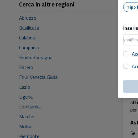
Cerca in altre regioni
Abruzzo
Basilicata
Inseri
Calabria
1
Campania
Ac
Emilia Romagna
Ac
Estero
As
Friuli Venezia Giulia
Lazio
La
non
Liguria
att
Lombardia
per
Marche
Ast
Molise
Se 
Piemonte