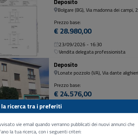
Deposito
Bolgare (BG), Via madonna dei campi, 2
Prezzo base:
€ 28.980,00
23/09/2026 - 16:30
Vendita delegata professionista
Deposito
Lonate pozzolo (VA), Via dante alighier
Prezzo base:
€ 24.576,00
la ricerca tra i preferiti
29/10/2026 - 10:30
SENZA INCANTO
vvisato vie email quando verranno pubblicati dei nuovi annunci che
Deposito
ano la tua ricerca, con i seguenti criteri:
Giussano (MB), Via prealpi, 13, 20833 g