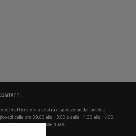
CONTATTI
I nostri uffici sono a vostra disposizione dal lunedi al
giovedi dalle ore 09:00 alle 13:00 e dalle 14:30 alle 17:00,
il venerdì dalle ore 9:00 alle 13:00