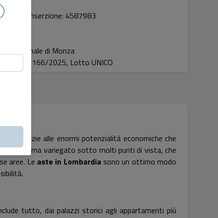
Codice inserzione: 4587983
Tribunale di Monza
Proc. 166/2025, Lotto UNICO
iliare, grazie alle enormi potenzialità economiche che
 Un panorama variegato sotto molti punti di vista, che
rse aree. Le
aste in Lombardia
sono un ottimo modo
ibilità.
clude tutto, dai palazzi storici agli appartamenti più