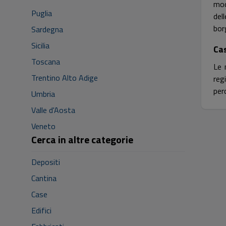
mod
Puglia
del
bor
Sardegna
Sicilia
Cas
Toscana
Le
Trentino Alto Adige
reg
per
Umbria
Valle d'Aosta
Veneto
Cerca in altre categorie
Depositi
Cantina
Case
Edifici