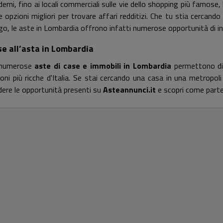
erni, fino ai locali commerciali sulle vie dello shopping più famose,
le opzioni migliori per trovare affari redditizi. Che tu stia cercan
go, le aste in Lombardia offrono infatti numerose opportunità di i
e all’asta in Lombardia
 numerose
aste di case e immobili in Lombardia
permettono di 
ioni più ricche d'Italia. Se stai cercando una casa in una metropo
dere le opportunità presenti su
Asteannunci.it
e scopri come partec