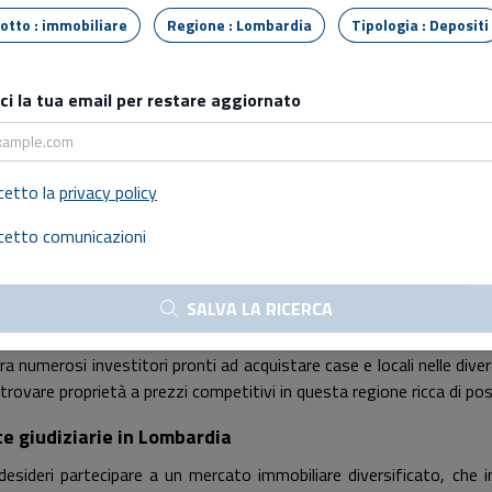
Tipo lotto : immobiliare
Regione : Lombardia
Tipologia : Depositi
Prezzo base:
€ 84.750,00
sci la tua email per restare aggiornato
18/11/2026 - 15:00
5
cetto la
privacy policy
cetto comunicazioni
te in Lombardia
SALVA LA RICERCA
Lombardia
è una delle regioni più interessanti sul mercato immob
 interessano soltanto il capoluogo
Milano
ma anche le altre città.
ira numerosi investitori pronti ad acquistare case e locali nelle dive
 trovare proprietà a prezzi competitivi in questa regione ricca di poss
e giudiziarie in Lombardia
desideri partecipare a un mercato immobiliare diversificato, che in