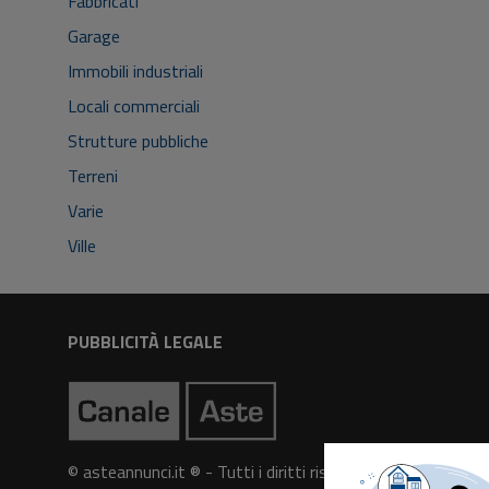
Fabbricati
Garage
Immobili industriali
Locali commerciali
Strutture pubbliche
Terreni
Varie
Ville
PUBBLICITÀ LEGALE
© asteannunci.it ® - Tutti i diritti riservati