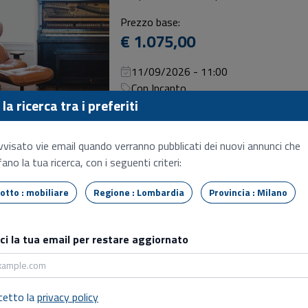
Prezzo base:
€ 1.075,00
11/09/2026 - 11:00
Con Incanto
la ricerca tra i preferiti
Attrezzi
vvisato vie email quando verranno pubblicati dei nuovi annunci che
ano la tua ricerca, con i seguenti criteri:
Prezzo base:
€ 490,00
Tipo lotto : mobiliare
Regione : Lombardia
Provincia : Milano
11/09/2026 - 11:00
Con Incanto
sci la tua email per restare aggiornato
Cella di ferma-lievitazione mar
Materie prime e prodotti
cetto la
privacy policy
Prezzo base: