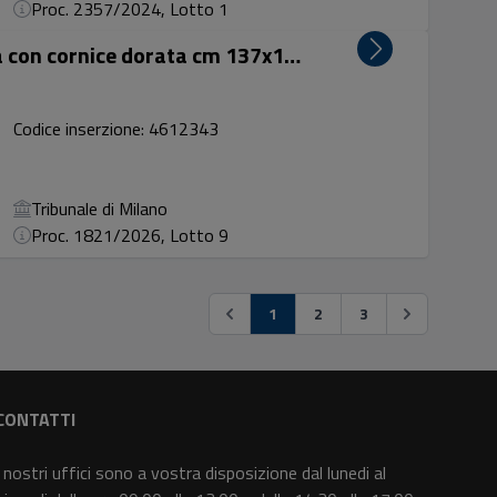
Proc. 2357/2024, Lotto 1
Lotto 9: acrilico e collage su tela con cornice dorata cm 137x120, opera non firmata, soggetto astra...
Codice inserzione: 4612343
Tribunale di Milano
Proc. 1821/2026, Lotto 9
1
2
3
CONTATTI
I nostri uffici sono a vostra disposizione dal lunedi al