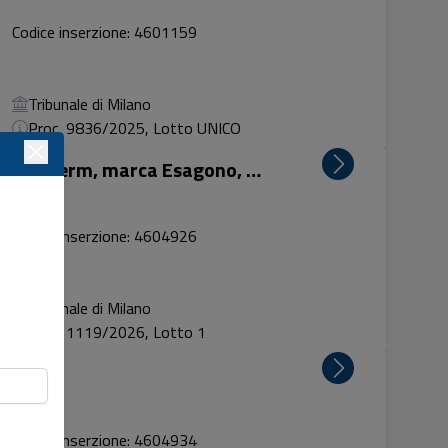
Codice inserzione: 4601159
Tribunale di Milano
Proc. 9836/2025, Lotto UNICO
Macchinario per uso estetico Thalaxoterm, marca Esagono, modello 1952, matricola108019, anno 2022
Codice inserzione: 4604926
Tribunale di Milano
Proc. 1119/2026, Lotto 1
ca Colip
Codice inserzione: 4604934