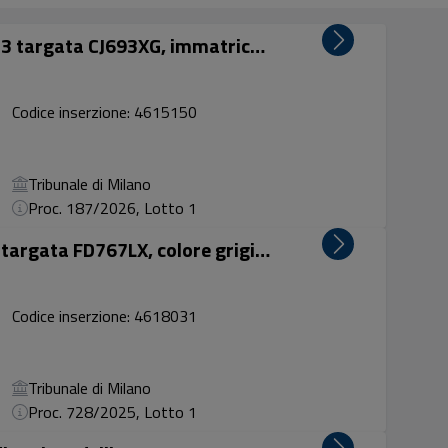
LOTTO 1: Autovettura Citroen C3 targata CJ693XG, immatricolata il 19/1/2004, Telaio: VF7FCHFXB268634...
Codice inserzione: 4615150
Tribunale di Milano
Proc. 187/2026, Lotto 1
LOTTO 1: Autovettura VW Golf, targata FD767LX, colore grigio chiaro, km all'ultima revisione del 5/2...
Codice inserzione: 4618031
Tribunale di Milano
Proc. 728/2025, Lotto 1