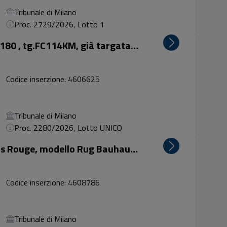
Tribunale di Milano
Proc. 2729/2026, Lotto 1
Autovettura Mercedes classe A 180 , tg.FC114KM, già targata estera (Germania) GERDL835 nel 2014
Codice inserzione: 4606625
Tribunale di Milano
Proc. 2280/2026, Lotto UNICO
Lotto 5: tappeto a marchio Tapis Rouge, modello Rug Bauhaus Cielo, cm 350x500
Codice inserzione: 4608786
Tribunale di Milano