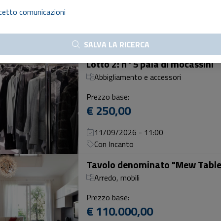
€ 490,00
cetto comunicazioni
11/09/2026 - 11:00
Con Incanto
SALVA LA RICERCA
Lotto 2: n°5 paia di mocassini
Abbigliamento e accessori
Prezzo base:
€ 250,00
11/09/2026 - 11:00
Con Incanto
Arredo, mobili
Prezzo base:
€ 110.000,00