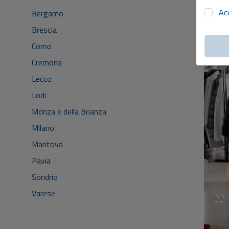
Ac
Bergamo
Brescia
Como
Cremona
Lecco
Lodi
Monza e della Brianza
Milano
Mantova
Pavia
Sondrio
Varese