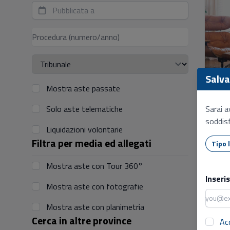
Salva 
Mostra aste passate
Sarai a
Solo aste telematiche
soddisf
Liquidazioni volontarie
Filtra per media ed allegati
Mostra aste con Tour 360°
Inseri
Mostra aste con fotografie
Mostra aste con planimetria
Cerca in altre province
Ac