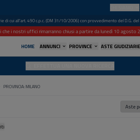
CHI SIAMO
iarie di cui all'art. 490 c.p.c. (DM 31/10/2006) con provvedimento del D.G. 
i che i nostri uffici rimarranno chiusi a partire da lunedì 10 agost
HOME
ANNUNCI
PROVINCE
ASTE GIUDIZIARI
EFFETTUA UNA NUOVA RICERCA
PROVINCIA: MILANO
referiti