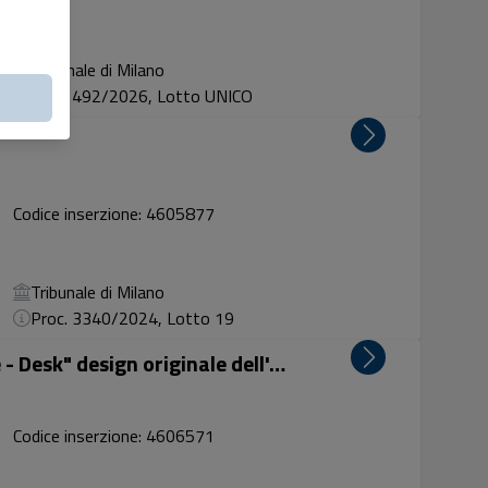
Tribunale di Milano
Proc. 492/2026, Lotto UNICO
Codice inserzione: 4605877
Tribunale di Milano
Proc. 3340/2024, Lotto 19
Tavolo denominato "Mew Table - Desk" design originale dell'Arch. Zaha Hadid, prodotto da Sawaya & Mo...
Codice inserzione: 4606571