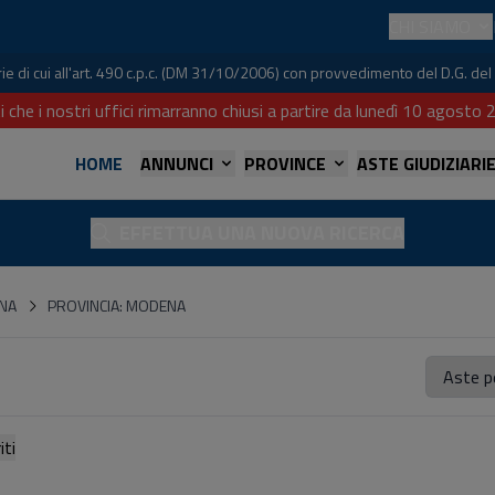
CHI SIAMO
iarie di cui all'art. 490 c.p.c. (DM 31/10/2006) con provvedimento del D.G. 
i che i nostri uffici rimarranno chiusi a partire da lunedì 10 agost
HOME
ANNUNCI
PROVINCE
ASTE GIUDIZIARI
EFFETTUA UNA NUOVA RICERCA
GNA
PROVINCIA: MODENA
referiti