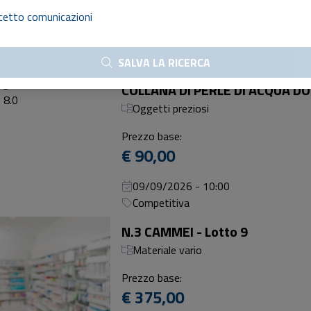
€ 290,00
cetto comunicazioni
08/09/2026 - 13:00
Competitiva
SALVA LA RICERCA
COLLANA DI PERLE DI ACQUA DOL
Oggetti preziosi
Prezzo base:
€ 90,00
09/09/2026 - 10:00
Competitiva
N.3 CAMMEI - Lotto 9
Materiale vario
Prezzo base:
€ 375,00