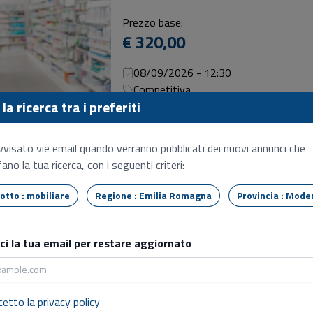
Prezzo base:
€ 320,00
08/09/2026 - 12:30
Competitiva
la ricerca tra i preferiti
Materiale vario
vvisato vie email quando verranno pubblicati dei nuovi annunci che
ano la tua ricerca, con i seguenti criteri:
Prezzo base:
€ 65,00
Tipo lotto : mobiliare
Regione : Emilia Romagna
Provincia : Mo
08/09/2026 - 12:00
Competitiva
sci la tua email per restare aggiornato
COLLANA DI PERLE COLTIVATE - 
Oggetti preziosi
cetto la
privacy policy
Prezzo base: