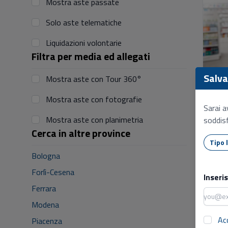
Mostra aste passate
Solo aste telematiche
Liquidazioni volontarie
Filtra per media ed allegati
Salva 
Mostra aste con Tour 360°
Mostra aste con fotografie
Sarai a
Mostra aste con planimetria
soddisf
Cerca in altre province
Bologna
Forlì-Cesena
Inseri
Ferrara
Modena
Ac
Piacenza