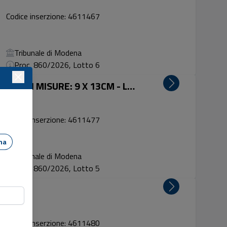
Codice inserzione: 4611467
Tribunale di Modena
Proc. 860/2026, Lotto 6
CORNICE D'ARGENTO 925 MARCA MIANI MISURE: 9 X 13CM - Lotto 5
Codice inserzione: 4611477
dena
Tribunale di Modena
Proc. 860/2026, Lotto 5
Lotto 7
Codice inserzione: 4611480