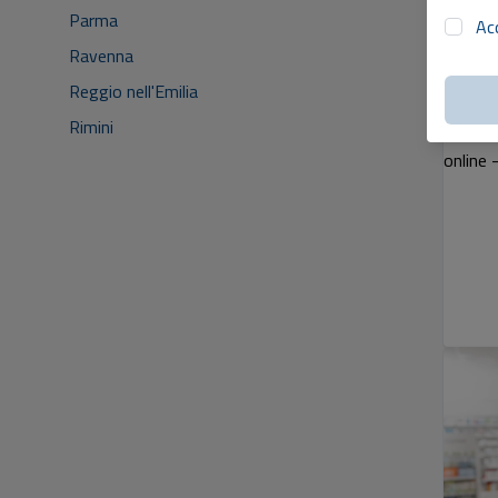
Parma
Ac
Ravenna
Reggio nell'Emilia
Rimini