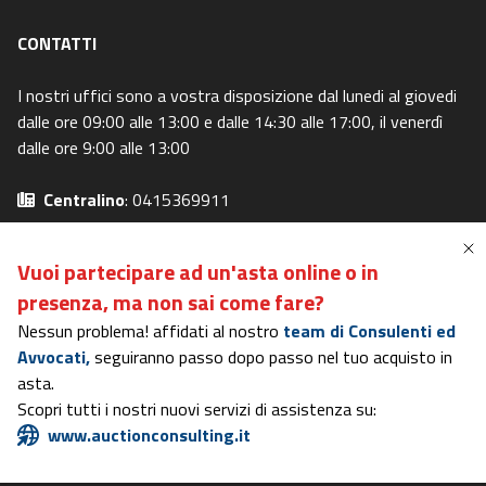
CONTATTI
I nostri uffici sono a vostra disposizione dal lunedi al giovedi
dalle ore 09:00 alle 13:00 e dalle 14:30 alle 17:00, il venerdì
dalle ore 9:00 alle 13:00
Centralino
: 0415369911
Email
: info@canaleaste.it
Privacy Policy
-
Cookie Policy
Vuoi partecipare ad un'asta online o in
Preferenze Privacy
-
I miei diritti
presenza,
ma non sai come fare?
Nessun problema! affidati al nostro
team di Consulenti ed
Avvocati,
seguiranno passo dopo passo nel tuo acquisto in
Portale in possesso dei requisiti del DM 31/10/2006
asta.
Rating di Legalità AGCM
- Certificazione di Qualità
ISO 9001
-
Scopri tutti i nostri nuovi servizi di assistenza su:
ISO 27001
-
ISO 37001
www.auctionconsulting.it