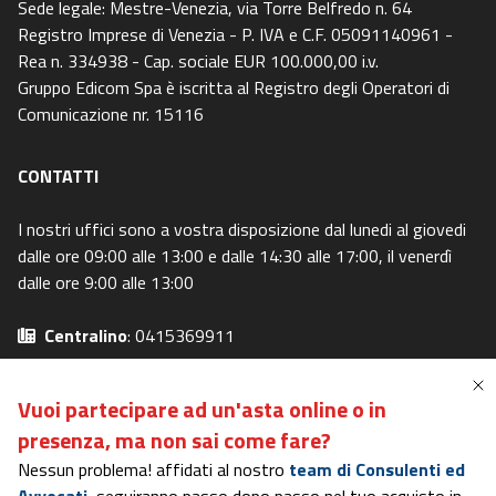
Sede legale: Mestre-Venezia, via Torre Belfredo n. 64
Registro Imprese di Venezia - P. IVA e C.F. 05091140961 -
Rea n. 334938 - Cap. sociale EUR 100.000,00 i.v.
Gruppo Edicom Spa è iscritta al Registro degli Operatori di
Comunicazione nr. 15116
CONTATTI
I nostri uffici sono a vostra disposizione dal lunedi al giovedi
dalle ore 09:00 alle 13:00 e dalle 14:30 alle 17:00, il venerdì
dalle ore 9:00 alle 13:00
Centralino
: 0415369911
Email
: info@canaleaste.it
Privacy Policy
-
Cookie Policy
Vuoi partecipare ad un'asta online o in
Preferenze Privacy
-
I miei diritti
presenza,
ma non sai come fare?
Nessun problema! affidati al nostro
team di Consulenti ed