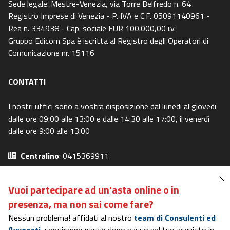
Sede legale: Mestre-Venezia, via Torre Belfredo n. 64
Registro Imprese di Venezia - P. IVA e C.F. 05091140961 -
Rea n. 334938 - Cap. sociale EUR 100.000,00 i.v.
Gruppo Edicom Spa è iscritta al Registro degli Operatori di
Comunicazione nr. 15116
CONTATTI
I nostri uffici sono a vostra disposizione dal lunedi al giovedi
dalle ore 09:00 alle 13:00 e dalle 14:30 alle 17:00, il venerdì
dalle ore 9:00 alle 13:00
Centralino
: 0415369911
Email
: info@canaleaste.it
Privacy Policy
-
Cookie Policy
Vuoi partecipare ad un'asta online o in
Preferenze Privacy
-
I miei diritti
presenza,
ma non sai come fare?
Nessun problema! affidati al nostro
team di Consulenti ed