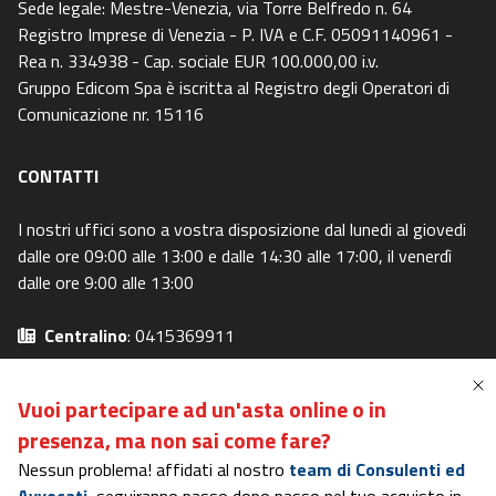
Sede legale: Mestre-Venezia, via Torre Belfredo n. 64
Registro Imprese di Venezia - P. IVA e C.F. 05091140961 -
Rea n. 334938 - Cap. sociale EUR 100.000,00 i.v.
Gruppo Edicom Spa è iscritta al Registro degli Operatori di
Comunicazione nr. 15116
CONTATTI
I nostri uffici sono a vostra disposizione dal lunedi al giovedi
dalle ore 09:00 alle 13:00 e dalle 14:30 alle 17:00, il venerdì
dalle ore 9:00 alle 13:00
Centralino
: 0415369911
Email
: info@canaleaste.it
Privacy Policy
-
Cookie Policy
Vuoi partecipare ad un'asta online o in
Preferenze Privacy
-
I miei diritti
presenza,
ma non sai come fare?
Nessun problema! affidati al nostro
team di Consulenti ed