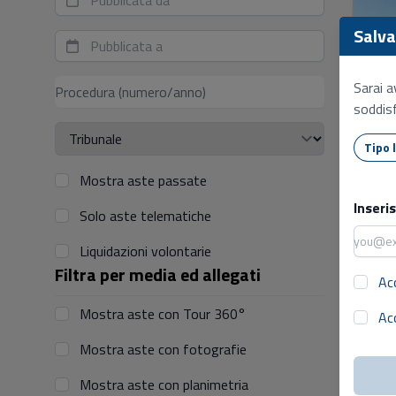
Salva 
Sarai a
soddisf
Mostra aste passate
Inseri
Solo aste telematiche
Liquidazioni volontarie
Filtra per media ed allegati
Ac
Mostra aste con Tour 360°
Ac
Mostra aste con fotografie
3
Mostra aste con planimetria