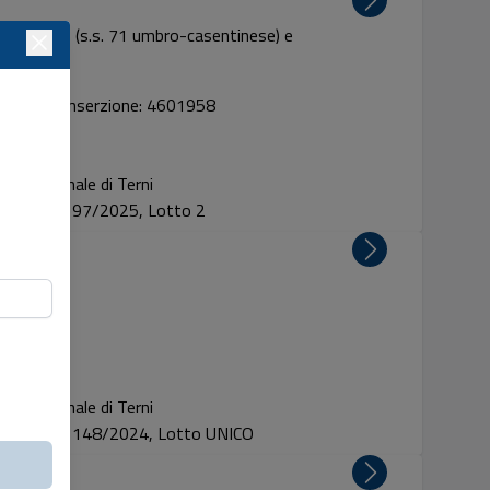
 s. lorenzo (s.s. 71 umbro-casentinese) e
Codice inserzione: 4601958
Tribunale di Terni
Proc. 97/2025, Lotto 2
Tribunale di Terni
Proc. 148/2024, Lotto UNICO