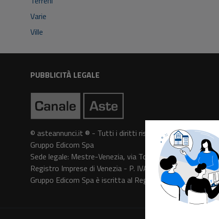
Terreni
Varie
Ville
PUBBLICITÀ LEGALE
© asteannunci.it ® - Tutti i diritti riservati
Gruppo Edicom Spa
Sede legale: Mestre-Venezia, via Torre Belfredo n. 64
Registro Imprese di Venezia - P. IVA e C.F. 05091140961 
Gruppo Edicom Spa è iscritta al Registro degli Operatori 