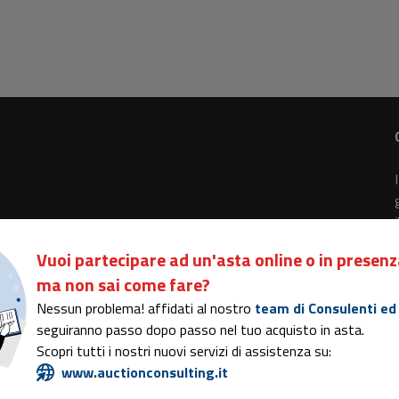
Vuoi partecipare ad un'asta online o in presenz
ma non sai come fare?
- Rea n. 334938 - Cap. sociale EUR 100.000,00 i.v.
Nessun problema! affidati al nostro
team di Consulenti ed
di Comunicazione nr. 15116
seguiranno passo dopo passo nel tuo acquisto in asta.
Scopri tutti i nostri nuovi servizi di assistenza su:
www.auctionconsulting.it