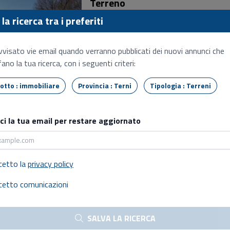
Terreno
Monteleone d'orvieto (TR), Tra la via di
la ricerca tra i preferiti
via cacciano in loc. s. lorenzo
Prezzo base:
vvisato vie email quando verranno pubblicati dei nuovi annunci che
€ 45.000,00
ano la tua ricerca, con i seguenti criteri:
Tipo lotto : immobiliare
07/10/2026 - 13:30
Provincia : Terni
Tipologia : Terreni
Vendita delegata professionista
Terreno
sci la tua email per restare aggiornato
Ficulle (TR), Strada statale 71
Prezzo base:
cetto la
privacy policy
€ 20.135,00
cetto comunicazioni
28/10/2026 - 15:00
Vendita delegata professionista
SALVA LA RICERCA
Terreno