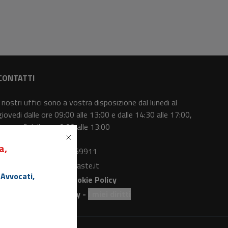
CONTATTI
I nostri uffici sono a vostra disposizione dal lunedi al
giovedi dalle ore 09:00 alle 13:00 e dalle 14:30 alle 17:00,
il venerdì dalle ore 9:00 alle 13:00
a,
Centralino
: 0415369911
Email
: info@canaleaste.it
 Avvocati,
Privacy Policy
-
Cookie Policy
Preferenze Privacy
-
I miei diritti