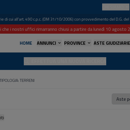
CHI SIAMO
iarie di cui all'art. 490 c.p.c. (DM 31/10/2006) con provvedimento del D.G. 
i che i nostri uffici rimarranno chiusi a partire da lunedì 10 agost
HOME
ANNUNCI
PROVINCE
ASTE GIUDIZIARI
EFFETTUA UNA NUOVA RICERCA
TIPOLOGIA: TERRENI
referiti