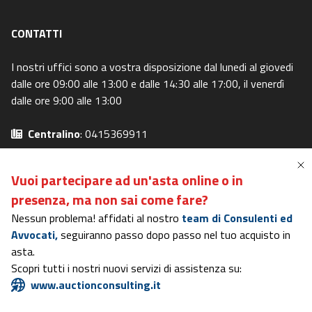
CONTATTI
I nostri uffici sono a vostra disposizione dal lunedi al giovedi
dalle ore 09:00 alle 13:00 e dalle 14:30 alle 17:00, il venerdì
dalle ore 9:00 alle 13:00
Centralino
: 0415369911
Email
: info@canaleaste.it
Privacy Policy
-
Cookie Policy
Vuoi partecipare ad un'asta online o in
Preferenze Privacy
-
I miei diritti
presenza,
ma non sai come fare?
Nessun problema! affidati al nostro
team di Consulenti ed
Avvocati,
seguiranno passo dopo passo nel tuo acquisto in
Portale in possesso dei requisiti del DM 31/10/2006
asta.
Rating di Legalità AGCM
- Certificazione di Qualità
ISO 9001
-
Scopri tutti i nostri nuovi servizi di assistenza su:
ISO 27001
-
ISO 37001
www.auctionconsulting.it