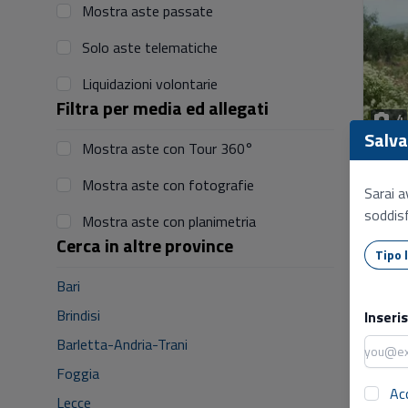
Mostra aste passate
Solo aste telematiche
Liquidazioni volontarie
Filtra per media ed allegati
4
Salva 
Mostra aste con Tour 360°
Mostra aste con fotografie
Sarai a
soddisf
Mostra aste con planimetria
Cerca in altre province
Bari
2
Brindisi
Inseri
Barletta-Andria-Trani
Foggia
Ac
Lecce