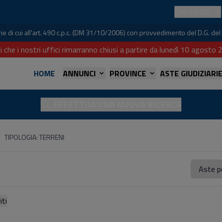
CHI SIAMO
iarie di cui all'art. 490 c.p.c. (DM 31/10/2006) con provvedimento del D.G. 
i che i nostri uffici rimarranno chiusi a partire da lunedì 10 agost
HOME
ANNUNCI
PROVINCE
ASTE GIUDIZIARI
EFFETTUA UNA NUOVA RICERCA
TIPOLOGIA: TERRENI
referiti