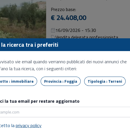
Prezzo base:
€ 24.408,00
16/09/2026 - 15:30
Vendita delegata professionista
la ricerca tra i preferiti
Terreno
Vico del gargano (FG), Contrada coppa d
vvisato vie email quando verranno pubblicati dei nuovi annunci che
ano la tua ricerca, con i seguenti criteri:
Prezzo base:
€ 66.000,00
Tipo lotto : immobiliare
Provincia : Foggia
Tipologia : Terreni
23/09/2026 - 17:00
Vendita delegata professionista
sci la tua email per restare aggiornato
Terreno
Lucera (FG), Contrada quatraro
cetto la
privacy policy
Prezzo base: