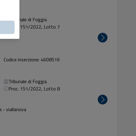
Tribunale di Foggia
Proc. 151/2022, Lotto 7
Codice inserzione: 4608516
Tribunale di Foggia
Proc. 151/2022, Lotto 8
 - viallanova