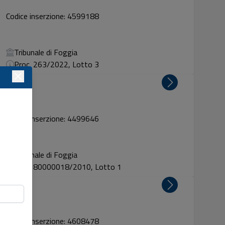
Codice inserzione: 4599188
Tribunale di Foggia
Proc. 263/2022, Lotto 3
i rischio
Codice inserzione: 4499646
Tribunale di Foggia
Proc. 80000018/2010, Lotto 1
Codice inserzione: 4608478