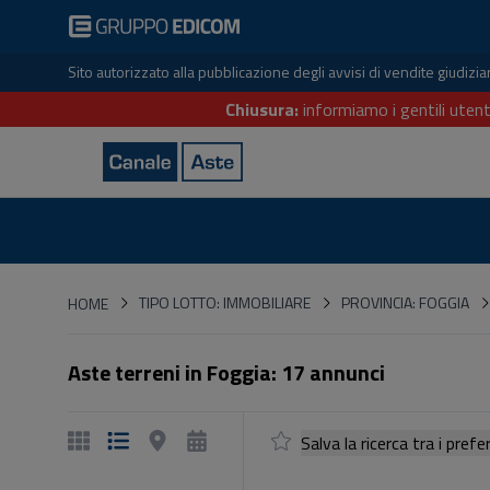
Sito autorizzato alla pubblicazione degli avvisi di vendite giudiz
Chiusura:
informiamo i gentili utent
HOME
TIPO LOTTO: IMMOBILIARE
PROVINCIA: FOGGIA
HOME
Aste terreni in Foggia: 17 annunci
Salva la ricerca tra i p