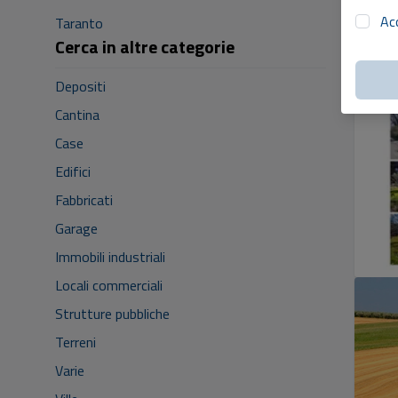
Ac
Taranto
Cerca in altre categorie
Depositi
Cantina
Case
Edifici
Fabbricati
Garage
Immobili industriali
Locali commerciali
Strutture pubbliche
Terreni
Varie