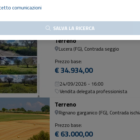
€ 39.446,00
cetto comunicazioni
24/09/2026 - 16:00
Vendita delegata professionista
SALVA LA RICERCA
Terreno
Lucera (FG), Contrada seggio
Prezzo base:
€ 34.934,00
24/09/2026 - 16:00
Vendita delegata professionista
Terreno
Rignano garganico (FG), Contrada ischia
Prezzo base:
€ 63.000,00