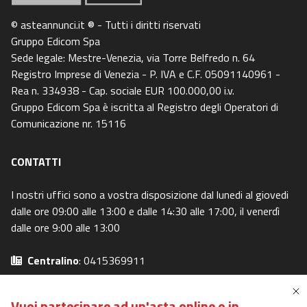
© asteannunci.it ® - Tutti i diritti riservati
Gruppo Edicom Spa
Sede legale: Mestre-Venezia, via Torre Belfredo n. 64
Registro Imprese di Venezia - P. IVA e C.F. 05091140961 -
Rea n. 334938 - Cap. sociale EUR 100.000,00 i.v.
Gruppo Edicom Spa è iscritta al Registro degli Operatori di
Comunicazione nr. 15116
CONTATTI
I nostri uffici sono a vostra disposizione dal lunedi al giovedi
dalle ore 09:00 alle 13:00 e dalle 14:30 alle 17:00, il venerdì
dalle ore 9:00 alle 13:00
Centralino
: 0415369911
Email
: info@canaleaste.it
Privacy Policy
-
Cookie Policy
Vuoi partecipare ad un'asta online o in