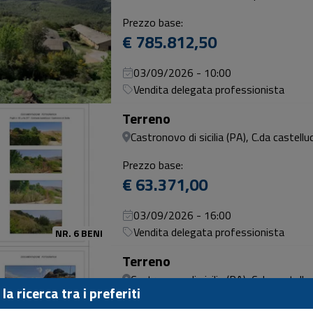
Prezzo base:
€ 785.812,50
03/09/2026 - 10:00
Vendita delegata professionista
Terreno
Castronovo di sicilia (PA), C.da castelluc
Prezzo base:
€ 63.371,00
03/09/2026 - 16:00
Vendita delegata professionista
NR. 6 BENI
Terreno
Castronovo di sicilia (PA), C.da castelluc
la ricerca tra i preferiti
Prezzo base: