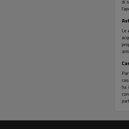
di 
l'ap
As
Le
acq
pro
ant
Cas
Par
cas
ha 
con
par