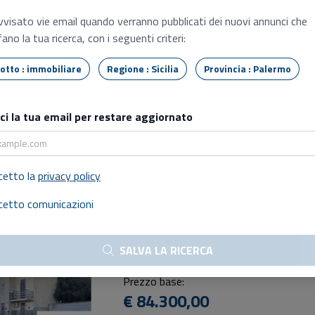
€ 6.830,00
vvisato vie email quando verranno pubblicati dei nuovi annunci che
ano la tua ricerca, con i seguenti criteri:
03/09/2026 - 16:00
Vendita delegata professionista
Tipo lotto : immobiliare
Regione : Sicilia
Provincia : Palermo
Abitazione di tipo civile
Monreale (PA), Contrada cretazzi
sci la tua email per restare aggiornato
Prezzo base:
€ 52.500,00
cetto la
privacy policy
04/09/2026 - 16:00
cetto comunicazioni
Vendita delegata professionista
Abitazione in villini
SALVA LA RICERCA
Monreale (PA), Contrada caculla snc
Prezzo base:
€ 84.300,00