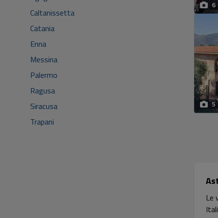
6
Caltanissetta
Catania
Enna
Messina
Palermo
Ragusa
5
Siracusa
Trapani
As
Le 
Ital