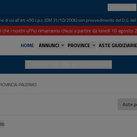
CHI SIAMO
iarie di cui all'art. 490 c.p.c. (DM 31/10/2006) con provvedimento del D.G. 
i che i nostri uffici rimarranno chiusi a partire da lunedì 10 agost
HOME
ANNUNCI
PROVINCE
ASTE GIUDIZIARI
EFFETTUA UNA NUOVA RICERCA
ROVINCIA: PALERMO
referiti