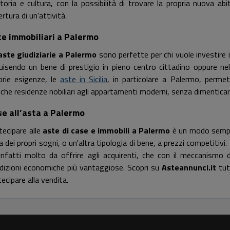
storia e cultura, con la possibilità di trovare la propria nuova ab
ertura di un'attività.
te immobiliari a Palermo
aste giudiziarie a Palermo
sono perfette per chi vuole investire i
uisendo un bene di prestigio in pieno centro cittadino oppure nelle
prie esigenze, le
aste in Sicilia
, in particolare a Palermo, permet
iche residenze nobiliari agli appartamenti moderni, senza dimenticare 
e all’asta a Palermo
tecipare alle
aste di case e immobili a Palermo
è un modo semplic
a dei propri sogni, o un'altra tipologia di bene, a prezzi competitivi
infatti molto da offrire agli acquirenti, che con il meccanismo 
dizioni economiche più vantaggiose. Scopri su
Asteannunci.it
tut
tecipare alla vendita.