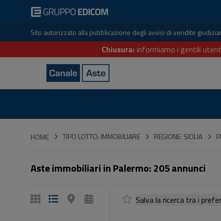
Sito autorizzato alla pubblicazione degli avvisi di vendite giudiz
Chiusura:
informiamo i gentili utent
HOME
TIPO LOTTO: IMMOBILIARE
REGIONE: SICILIA
P
HOME
Aste immobiliari in Palermo: 205 annunci
Salva la ricerca tra i p