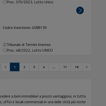
Proc. 375/2023, Lotto Unico
Codice inserzione: 4588139
Tribunale di Termini Imerese
Proc. 48/2022, Lotto UNICO
1
2
3
4
...
17
18
edere a beni immobiliari a prezzi vantaggiosi, in tutta
ffici e locali commerciali in una delle città più ricche