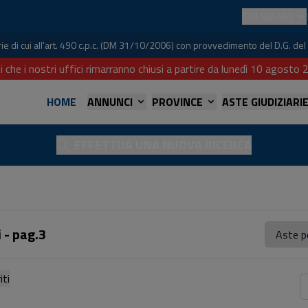
CHI SIAMO
iarie di cui all'art. 490 c.p.c. (DM 31/10/2006) con provvedimento del D.G. 
i che i nostri uffici rimarranno chiusi a partire da lunedì 10 agost
HOME
ANNUNCI
PROVINCE
ASTE GIUDIZIARI
EFFETTUA UNA NUOVA RICERCA
 - pag.3
referiti