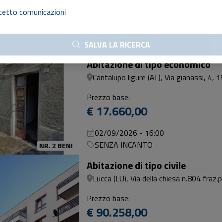
€ 40.292,00
cetto comunicazioni
02/09/2026 - 12:00
Vendita delegata professionista
SALVA LA RICERCA
NR. 2 BENI
Abitazione di tipo economico
Cantalupo ligure (AL), Via gianassi, 4, 15
Prezzo base:
€ 17.660,00
02/09/2026 - 16:00
SENZA INCANTO
NR. 2 BENI
Abitazione di tipo civile
Lucca (LU), Via della chiesa n.804 fraz.
Prezzo base:
€ 90.258,00