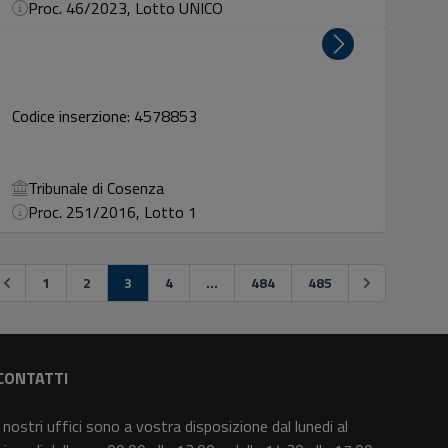
Proc. 46/2023, Lotto UNICO
Codice inserzione: 4578853
Tribunale di Cosenza
Proc. 251/2016, Lotto 1
1
2
3
4
...
484
485
CONTATTI
I nostri uffici sono a vostra disposizione dal lunedi al