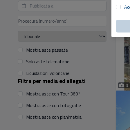
Ac
5
Mostra aste passate
Solo aste telematiche
Liquidazioni volontarie
Filtra per media ed allegati
5
Mostra aste con Tour 360°
Mostra aste con fotografie
Mostra aste con planimetria