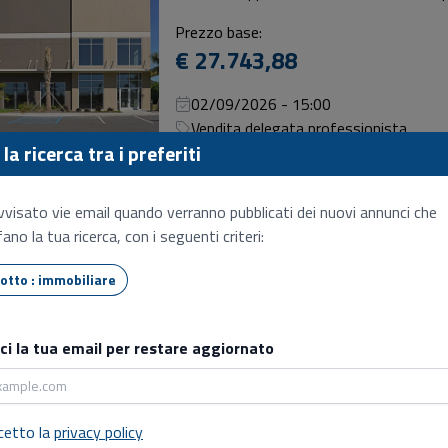
Prezzo base:
€ 27.743,88
02/09/2026 - 15:00
Vendita delegata professionista
la ricerca tra i preferiti
Abitazione di tipo economico
Cerda (PA), Via iv novembre 12
vvisato vie email quando verranno pubblicati dei nuovi annunci che
ano la tua ricerca, con i seguenti criteri:
Prezzo base:
€ 11.475,00
Tipo lotto : immobiliare
02/09/2026 - 10:00
Vendita delegata professionista
sci la tua email per restare aggiornato
Abitazione in villini
Altavilla milicia (PA), Via strada undic
cetto la
privacy policy
Prezzo base: