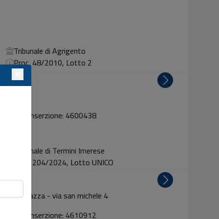
Tribunale di Agrigento
Proc. 48/2010, Lotto 2
Codice inserzione: 4600438
Tribunale di Termini Imerese
Proc. 204/2024, Lotto UNICO
esima chiesazza - via san michele 4
Codice inserzione: 4610912