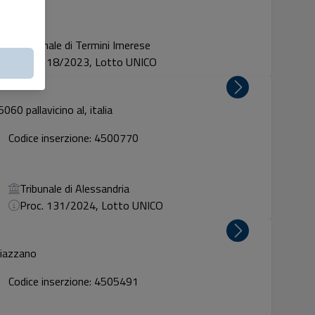
Tribunale di Termini Imerese
Proc. 18/2023, Lotto UNICO
060 pallavicino al, italia
Codice inserzione: 4500770
Tribunale di Alessandria
Proc. 131/2024, Lotto UNICO
piazzano
Codice inserzione: 4505491