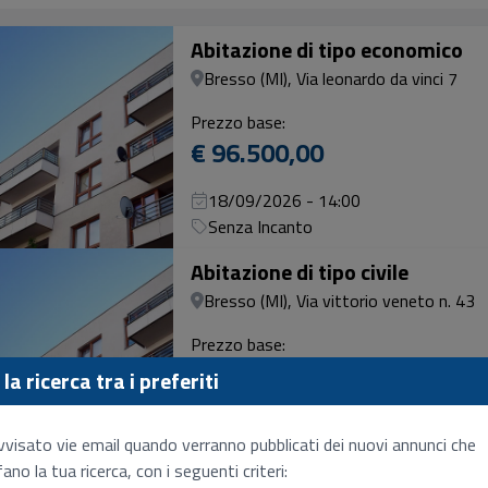
Abitazione di tipo economico
Bresso (MI), Via leonardo da vinci 7
Prezzo base:
€ 96.500,00
18/09/2026 - 14:00
Senza Incanto
Abitazione di tipo civile
Bresso (MI), Via vittorio veneto n. 43
Prezzo base:
€ 271.000,00
la ricerca tra i preferiti
15/10/2026 - 14:00
vvisato vie email quando verranno pubblicati dei nuovi annunci che
Senza Incanto
ano la tua ricerca, con i seguenti criteri: