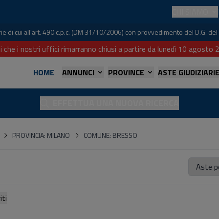
CHI SIAMO
iarie di cui all'art. 490 c.p.c. (DM 31/10/2006) con provvedimento del D.G. 
i che i nostri uffici rimarranno chiusi a partire da lunedì 10 agost
HOME
ANNUNCI
PROVINCE
ASTE GIUDIZIARI
EFFETTUA UNA NUOVA RICERCA
PROVINCIA: MILANO
COMUNE: BRESSO
referiti