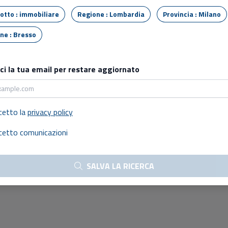
Tipo lotto : immobiliare
Regione : Lombardia
Provincia : Milano
Comune : Bresso
sci la tua email per restare aggiornato
cetto la
privacy policy
cetto comunicazioni
SALVA LA RICERCA