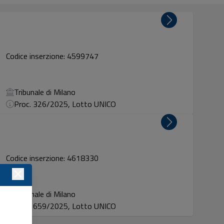
Codice inserzione: 4599747
Tribunale di Milano
Proc. 326/2025, Lotto UNICO
Codice inserzione: 4618330
Tribunale di Milano
Proc. 659/2025, Lotto UNICO