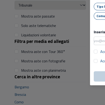
Mostra aste passate
Solo aste telematiche
Inseri
Liquidazioni volontarie
Filtra per media ed allegati
Mostra aste con Tour 360°
Ac
Mostra aste con fotografie
Ac
Mostra aste con planimetria
Cerca in altre province
Bergamo
Brescia
Como