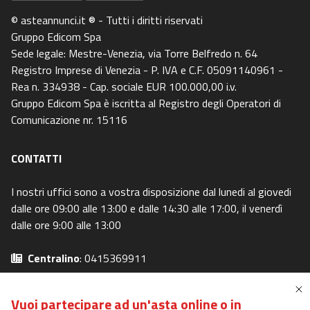
© asteannunci.it ® - Tutti i diritti riservati
Gruppo Edicom Spa
Sede legale: Mestre-Venezia, via Torre Belfredo n. 64
Registro Imprese di Venezia - P. IVA e C.F. 05091140961 -
Rea n. 334938 - Cap. sociale EUR 100.000,00 i.v.
Gruppo Edicom Spa è iscritta al Registro degli Operatori di
Comunicazione nr. 15116
CONTATTI
I nostri uffici sono a vostra disposizione dal lunedi al giovedi
dalle ore 09:00 alle 13:00 e dalle 14:30 alle 17:00, il venerdì
dalle ore 9:00 alle 13:00
Centralino
: 0415369911
Email
: info@canaleaste.it
Privacy Policy
-
Cookie Policy
Vuoi partecipare ad un'asta online o in