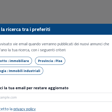
la ricerca tra i preferiti
vvisato vie email quando verranno pubblicati dei nuovi annunci che
ano la tua ricerca, con i seguenti criteri:
Tipo lotto : immobiliare
Provincia : Pisa
Tipologia : Immobili industriali
sci la tua email per restare aggiornato
cetto la
privacy policy