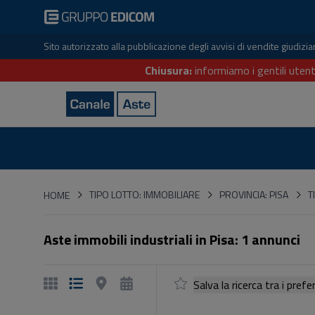
Sito autorizzato alla pubblicazione degli avvisi di vendite giudiz
Chiusura:
informiamo i gentili utent
HOME
TIPO LOTTO: IMMOBILIARE
PROVINCIA: PISA
T
HOME
Aste immobili industriali in Pisa: 1 annunci
Salva la ricerca tra i p