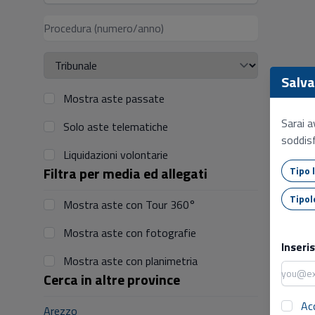
Salva 
Mostra aste passate
Sarai a
Solo aste telematiche
soddisf
Liquidazioni volontarie
Filtra per media ed allegati
Mostra aste con Tour 360°
Mostra aste con fotografie
Inseri
Mostra aste con planimetria
Cerca in altre province
Ac
Arezzo