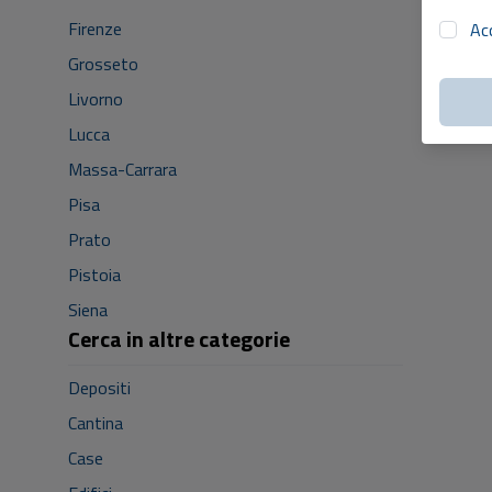
Firenze
Ac
Grosseto
Livorno
Lucca
Massa-Carrara
Pisa
Prato
Pistoia
Siena
Cerca in altre categorie
Depositi
Cantina
Case