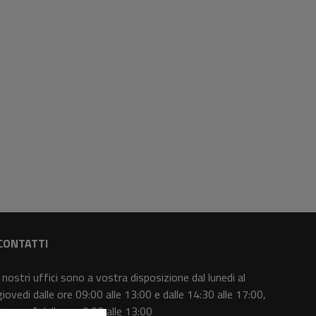
CONTATTI
I nostri uffici sono a vostra disposizione dal lunedi al
giovedi dalle ore 09:00 alle 13:00 e dalle 14:30 alle 17:00,
il venerdì dalle ore 9:00 alle 13:00