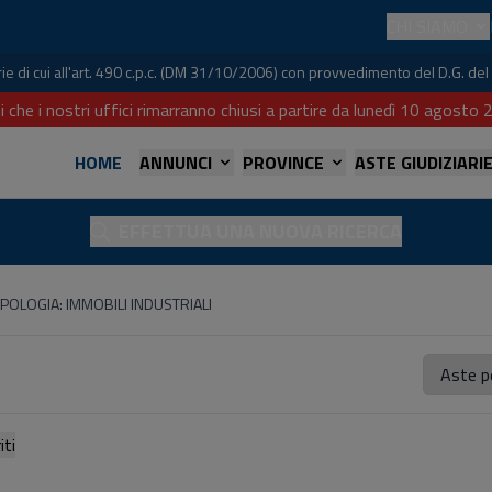
CHI SIAMO
iarie di cui all'art. 490 c.p.c. (DM 31/10/2006) con provvedimento del D.G. 
i che i nostri uffici rimarranno chiusi a partire da lunedì 10 agost
HOME
ANNUNCI
PROVINCE
ASTE GIUDIZIARI
EFFETTUA UNA NUOVA RICERCA
IPOLOGIA: IMMOBILI INDUSTRIALI
referiti