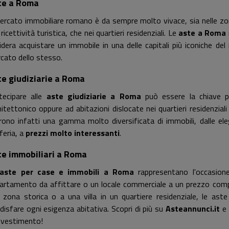
te a Roma
mercato immobiliare romano è da sempre molto vivace, sia nelle zon
 ricettività turistica, che nei quartieri residenziali. Le
aste a Roma
idera acquistare un immobile in una delle capitali più iconiche 
cato dello stesso.
e giudiziarie a Roma
tecipare alle
aste giudiziarie a Roma
può essere la chiave pe
hitettonico oppure ad abitazioni dislocate nei quartieri residenzial
rono infatti una gamma molto diversificata di immobili, dalle el
feria, a
prezzi molto interessanti
.
te immobiliari a Roma
aste per case e immobili a Roma
rappresentano l'occasione
artamento da affittare o un locale commerciale a un prezzo comp
 zona storica o a una villa in un quartiere residenziale, le a
disfare ogni esigenza abitativa. Scopri di più su
Asteannunci.it
e 
investimento!