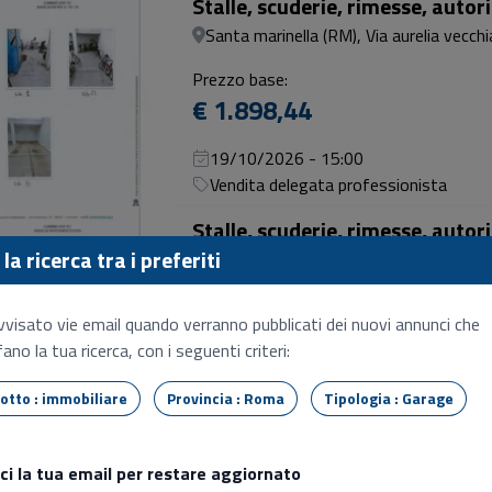
Stalle, scuderie, rimesse, auto
Santa marinella (RM), Via aurelia vecch
Prezzo base:
€ 1.898,44
19/10/2026 - 15:00
Vendita delegata professionista
Stalle, scuderie, rimesse, auto
la ricerca tra i preferiti
Santa marinella (RM), Via aurelia vecchi
Prezzo base:
vvisato vie email quando verranno pubblicati dei nuovi annunci che
€ 2.681,54
ano la tua ricerca, con i seguenti criteri:
19/10/2026 - 15:00
Tipo lotto : immobiliare
Provincia : Roma
Tipologia : Garage
Vendita delegata professionista
Stalle, scuderie, rimesse, auto
sci la tua email per restare aggiornato
Santa marinella (RM), Via aurelia vecchi