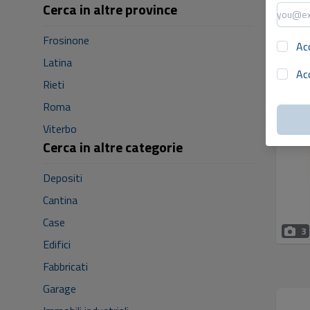
Cerca in altre province
Frosinone
Ac
Latina
Ac
Rieti
Roma
Viterbo
Cerca in altre categorie
Depositi
Cantina
Case
3
Edifici
Fabbricati
Garage