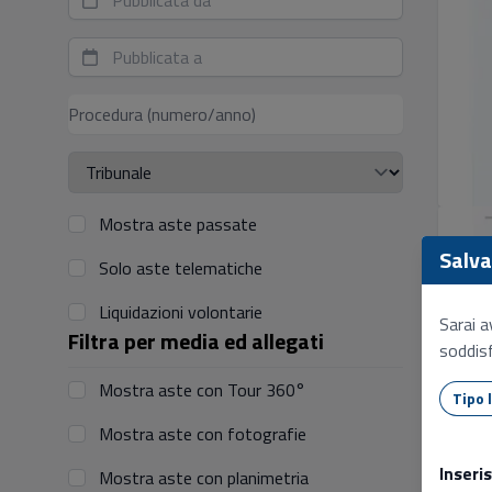
Mostra aste passate
Salva 
Solo aste telematiche
Liquidazioni volontarie
Sarai a
Filtra per media ed allegati
soddisf
Mostra aste con Tour 360°
Mostra aste con fotografie
Inseri
Mostra aste con planimetria