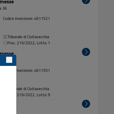
rimesse
ia 36
Codice inserzione: 4611521
Tribunale di Civitavecchia
Proc. 219/2022, Lotto 1
rimesse
a n. 38/b
Codice inserzione: 4611551
Tribunale di Civitavecchia
Proc. 219/2022, Lotto 9
rimesse
a n. 38/b