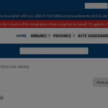
CHI SIAMO
iarie di cui all'art. 490 c.p.c. (DM 31/10/2006) con provvedimento del D.G. 
i che i nostri uffici rimarranno chiusi a partire da lunedì 10 agost
HOME
ANNUNCI
PROVINCE
ASTE GIUDIZIARI
EFFETTUA UNA NUOVA RICERCA
TIPOLOGIA: GARAGE
referiti