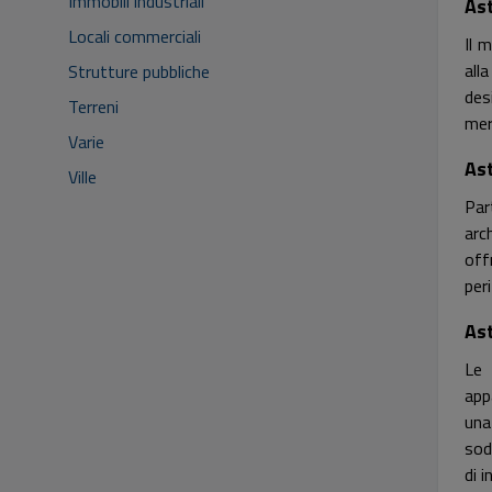
Immobili industriali
As
Locali commerciali
Il 
alla
Strutture pubbliche
des
Terreni
mer
Varie
Ast
Ville
Par
arc
off
peri
As
Le
app
una
sod
di 