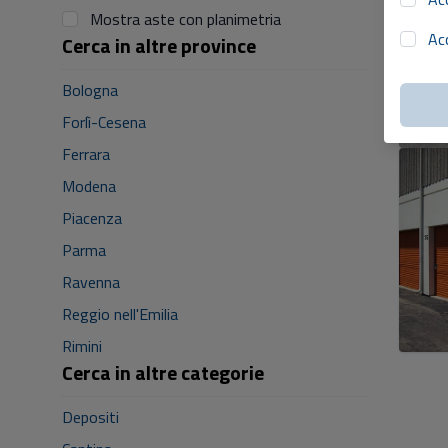
Mostra aste con planimetria
Ac
Cerca in altre province
Bologna
Forlì-Cesena
Ferrara
Modena
Piacenza
Parma
Ravenna
Reggio nell'Emilia
Rimini
Cerca in altre categorie
Depositi