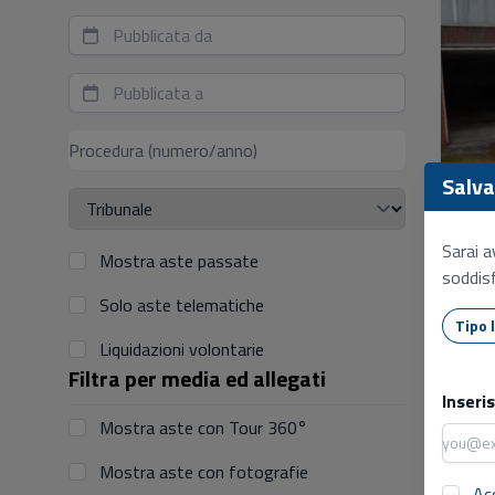
Salva 
Sarai a
Mostra aste passate
soddisf
Solo aste telematiche
Liquidazioni volontarie
Filtra per media ed allegati
Inseri
Mostra aste con Tour 360°
Mostra aste con fotografie
Ac