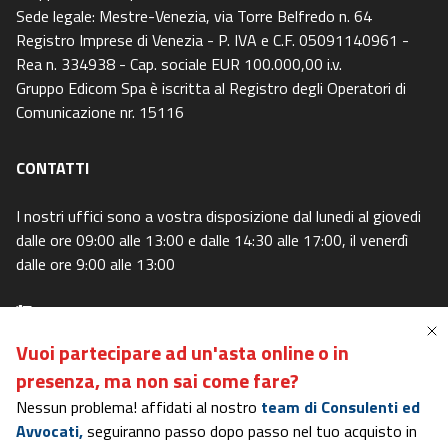
Sede legale: Mestre-Venezia, via Torre Belfredo n. 64
Registro Imprese di Venezia - P. IVA e C.F. 05091140961 -
Rea n. 334938 - Cap. sociale EUR 100.000,00 i.v.
Gruppo Edicom Spa è iscritta al Registro degli Operatori di
Comunicazione nr. 15116
CONTATTI
I nostri uffici sono a vostra disposizione dal lunedi al giovedi
dalle ore 09:00 alle 13:00 e dalle 14:30 alle 17:00, il venerdì
dalle ore 9:00 alle 13:00
Centralino
: 0415369911
Email
: info@canaleaste.it
Vuoi partecipare ad un'asta online o in
Privacy Policy
-
Cookie Policy
presenza,
ma non sai come fare?
Preferenze Privacy
-
I miei diritti
Nessun problema! affidati al nostro
team di Consulenti ed
Avvocati,
seguiranno passo dopo passo nel tuo acquisto in