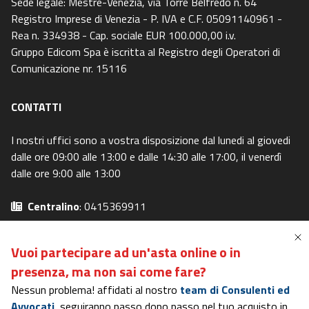
Sede legale: Mestre-Venezia, via Torre Belfredo n. 64
Registro Imprese di Venezia - P. IVA e C.F. 05091140961 -
Rea n. 334938 - Cap. sociale EUR 100.000,00 i.v.
Gruppo Edicom Spa è iscritta al Registro degli Operatori di
Comunicazione nr. 15116
CONTATTI
I nostri uffici sono a vostra disposizione dal lunedi al giovedi
dalle ore 09:00 alle 13:00 e dalle 14:30 alle 17:00, il venerdì
dalle ore 9:00 alle 13:00
Centralino
: 0415369911
Email
: info@canaleaste.it
Privacy Policy
-
Cookie Policy
Vuoi partecipare ad un'asta online o in
Preferenze Privacy
-
I miei diritti
presenza,
ma non sai come fare?
Nessun problema! affidati al nostro
team di Consulenti ed
Avvocati,
seguiranno passo dopo passo nel tuo acquisto in