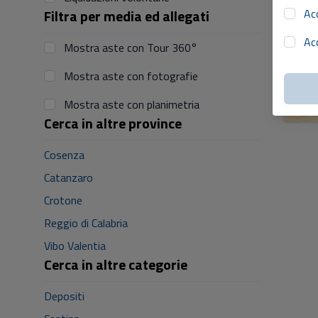
Filtra per media ed allegati
Ac
Ac
Mostra aste con Tour 360°
Mostra aste con fotografie
Mostra aste con planimetria
Cerca in altre province
Cosenza
Catanzaro
Crotone
Reggio di Calabria
Vibo Valentia
Cerca in altre categorie
Depositi