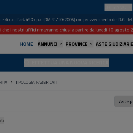
CHI SIAMO
iarie di cui all'art. 490 c.p.c. (DM 31/10/2006) con provvedimento del D.G. 
i che i nostri uffici rimarranno chiusi a partire da lunedì 10 agost
HOME
ANNUNCI
PROVINCE
ASTE GIUDIZIARI
EFFETTUA UNA NUOVA RICERCA
NTIA
TIPOLOGIA: FABBRICATI
referiti