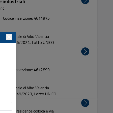
 industriali
snc
Codice inserzione: 4614975
Tribunale di Vibo Valentia
Proc. 6/2024, Lotto UNICO
a sud
Codice inserzione: 4612899
Tribunale di Vibo Valentia
Proc. 49/2023, Lotto UNICO
 via vice presidente colloca e via