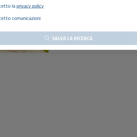
morabito
cetto la
privacy policy
Prezzo base:
cetto comunicazioni
€ 110.000,00
SALVA LA RICERCA
05/11/2026 - 16:30
Vendita delegata professionista