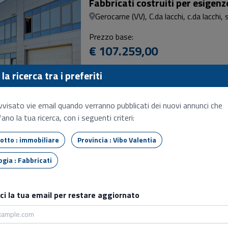
Fabbricati costruiti per esigenze
Gerocarne (VV), C.da lacchi, c.da lacchi, 
Prezzo base:
€ 107.259,00
02/10/2026 - 11:00
la ricerca tra i preferiti
SENZA INCANTO
NR. 2 BENI
Opifici
vvisato vie email quando verranno pubblicati dei nuovi annunci che
ano la tua ricerca, con i seguenti criteri:
Vibo valentia (VV), Località aeroporto 
Tipo lotto : immobiliare
Prezzo base:
Provincia : Vibo Valentia
€ 217.608,40
Tipologia : Fabbricati
15/10/2026 - 11:00
SENZA INCANTO
sci la tua email per restare aggiornato
Fabbricato
Mileto (VV), Vie pubbliche san vincenzo,