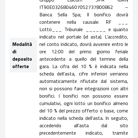
IT90E0326804607052737800862 –
Banca Sella Spa; Il bonifico dovrà
contenere nella causale: RF ___
Lotto___ Tribunale ______ e quanto
indicato nel portale (id asta). L’accredito,
Modalità
nel conto indicato, dovrà avvenire entro le
di
ore 12:00 del primo giorno feriale
deposito
antecedente a quello del termine della
offerte
gara. La cifra del 10 % è indicata nella
scheda dell’asta, cifre inferiori verranno
automaticamente rifiutate dal sistema,
non si possono fare integrazioni con altri
bonifici. I bonifici non possono essere
cumulativi, ogni lotto un bonifico almeno
del 10 % del prezzo offerto o base, come
indicato nella scheda dell’asta. In seguito,
accedendo all'asta dal sito
precedentemente indicato, tramite