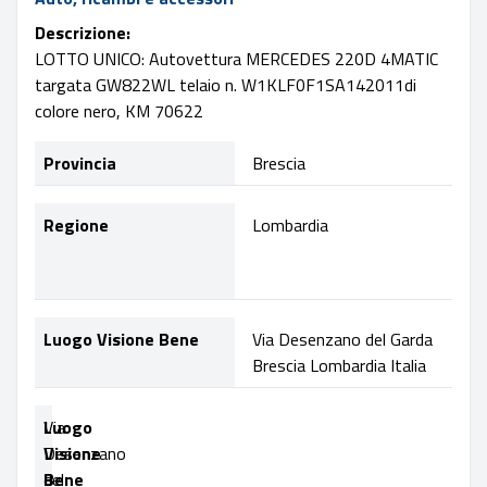
Descrizione:
LOTTO UNICO: Autovettura MERCEDES 220D 4MATIC
targata GW822WL telaio n. W1KLF0F1SA142011di
colore nero, KM 70622
Indirizzo
Via
Provincia
Brescia
Comune
Desenzano
Regione
Lombardia
del
Garda
Nazione
Italia
Luogo Visione Bene
Via Desenzano del Garda
Brescia Lombardia Italia
Luogo
Via
Visione
Desenzano
Bene
del