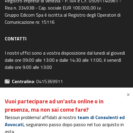
Registro Imprese di Venezia - P. IVA e C.F. 05091140961 -
Rea n. 334938 - Cap. sociale EUR 100.000,00 i.v.
Gruppo Edicom Spa è iscritta al Registro degli Operatori di
Comunicazione nr. 15116
CONTATTI
I nostri uffici sono a vostra disposizione dal lunedi al giovedi
dalle ore 09:00 alle 13:00 e dalle 14:30 alle 17:00, il venerdì
dalle ore 9:00 alle 13:00
Centralino
: 0415369911
Email
: info@canaleaste.it
Privacy Policy
-
Cookie Policy
Vuoi partecipare ad un'asta online o in
Preferenze Privacy
-
I miei diritti
presenza,
ma non sai come fare?
Nessun problema! affidati al nostro
team di Consulenti ed
Avvocati,
seguiranno passo dopo passo nel tuo acquisto in
Portale in possesso dei requisiti del DM 31/10/2006
asta.